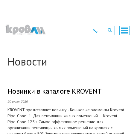
Toggle
Toggle
Togg
navigation
navigation
navig
Новости
Новинки в каталоге KROVENT
30 июля 2026
KROVENT представляет новинку - Коньковые элементы Krovent
Pipe-Cone! 1. Для вентиляции жилых помещений — Krovent
Pipe-Cone 125is Самое эффективное решение для
организации вентиляции жилых помещений на кровлях с
уклоном более 50°. Элемент устанавливается в самой высокой