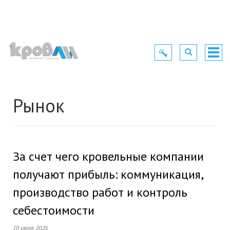
Toggle
Toggle
Togg
navigation
navigation
navig
Рынок
За счет чего кровельные компании
получают прибыль: коммуникация,
производство работ и контроль
себестоимости
10 июля 2026