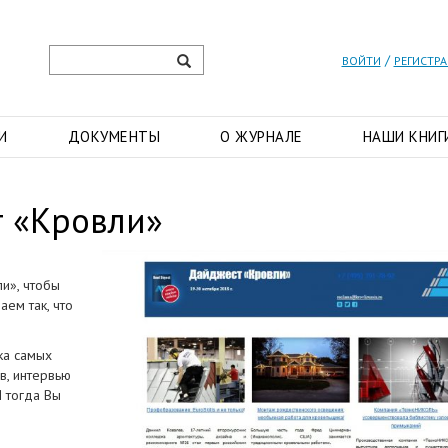
/
ВОЙТИ
РЕГИСТР
И
ДОКУМЕНТЫ
О ЖУРНАЛЕ
НАШИ КНИГ
т «Кровли»
ли», чтобы
аем так, что
ка самых
в, интервью
 тогда Вы