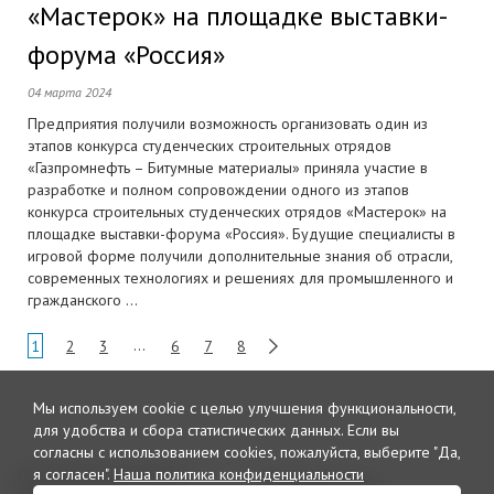
«Мастерок» на площадке выставки-
форума «Россия»
04 марта 2024
Предприятия получили возможность организовать один из
этапов конкурса студенческих строительных отрядов
«Газпромнефть – Битумные материалы» приняла участие в
разработке и полном сопровождении одного из этапов
конкурса строительных студенческих отрядов «Мастерок» на
площадке выставки-форума «Россия». Будущие специалисты в
игровой форме получили дополнительные знания об отрасли,
современных технологиях и решениях для промышленного и
гражданского ...
1
2
3
…
6
7
8
Мы используем cookie с целью улучшения функциональности,
для удобства и сбора статистических данных.
Если вы
согласны с использованием cookies, пожалуйста, выберите "Да,
я согласен".
Наша политика конфиденциальности
© 2026 Интернет издание и
Рекламный отдел
дайджест «Кровли»