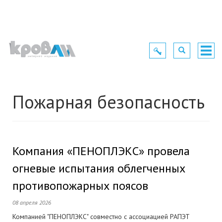
Toggle
Toggle
Togg
navigation
navigation
navig
Пожарная безопасность
Компания «ПЕНОПЛЭКС» провела
огневые испытания облегченных
противопожарных поясов
08 апреля 2026
Компанией "ПЕНОПЛЭКС" совместно с ассоциацией РАПЭТ