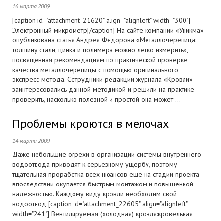
16 марта 2009
[caption id="attachment_21620" align="alignleft" width="300"]
Электронный микрометр[/caption] На сайте компании «Уникма»
опубликована статья Андрея Федорова «Металлочерепица:
толщину стали, цинка и полимера можно легко измерить»,
посвященная рекомендациям по практической проверке
качества металлочерепицы с помощью оригинального
экспресс-метода. Сотрудники редакции журнала «Кровли»
заинтересовались данной методикой и решили на практике
проверить, насколько полезной и простой она может ...
Проблемы кроются в мелочах
14 марта 2009
Даже небольшие огрехи в организации системы внутреннего
водоотвода приводят к серьезному ущербу, поэтому
тщательная проработка всех нюансов еще на стадии проекта
впоследствии окупается быстрым монтажом и повышенной
надежностью. Каждому виду кровли необходим свой
водоотвод [caption id="attachment_22605" align="alignleft"
width="241"] Вентилируемая (холодная) кровля:кровельная