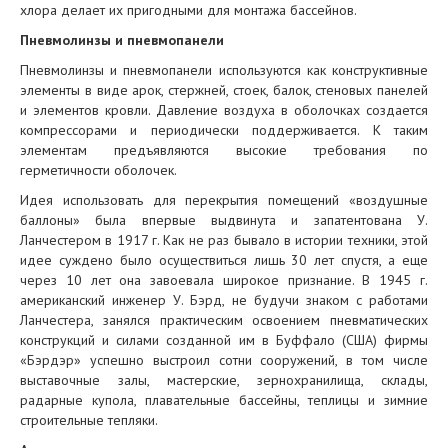
хлора делает их пригодными для монтажа бассейнов.
Пневмолинзы и пневмопанели
Пневмолинзы и пневмопанели используются как конструктивные
элементы в виде арок, стержней, стоек, балок, стеновых панелей
и элементов кровли. Давление воздуха в оболочках создается
компрессорами и периодически поддерживается. К таким
элементам предъявляются высокие требования по
герметичности оболочек.
Идея использовать для перекрытия помещений «воздушные
баллоны» была впервые выдвинута и запатентована У.
Ланчестером в 1917 г. Как не раз бывало в истории техники, этой
идее суждено было осуществиться лишь 30 лет спустя, а еще
через 10 лет она завоевала широкое признание. В 1945 г.
американский инженер У. Бэрд, не будучи знаком с работами
Ланчестера, занялся практическим освоением пневматических
конструкций и силами созданной им в Буффало (США) фирмы
«Бэрдэр» успешно выстроил сотни сооружений, в том числе
выставочные залы, мастерские, зернохранилища, склады,
радарные купола, плавательные бассейны, теплицы и зимние
строительные тепляки.