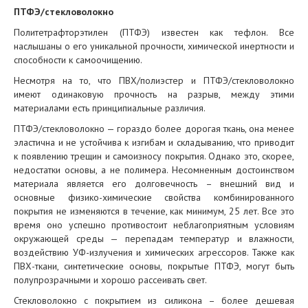
ПТФЭ/стекловолокно
Политетрафторэтилен (ПТФЭ) известен как тефлон. Все
наслышаны о его уникальной прочности, химической инертности и
способности к самоочищению.
Несмотря на то, что ПВХ/полиэстер и ПТФЭ/стекловолокно
имеют одинаковую прочность на разрыв, между этими
материалами есть принципиальные различия.
ПТФЭ/стекловолокно — гораздо более дорогая ткань, она менее
эластична и не устойчива к изгибам и складыванию, что приводит
к появлению трещин и самоизносу покрытия. Однако это, скорее,
недостатки основы, а не полимера. Несомненным достоинством
материала является его долговечность – внешний вид и
основные физико-химические свойства комбинированного
покрытия не изменяются в течение, как минимум, 25 лет. Все это
время оно успешно противостоит неблагоприятным условиям
окружающей среды — перепадам температур и влажности,
воздействию УФ-излучения и химических агрессоров. Также как
ПВХ-ткани, синтетические основы, покрытые ПТФЭ, могут быть
полупрозрачными и хорошо рассеивать свет.
Стекловолокно с покрытием из силикона – более дешевая