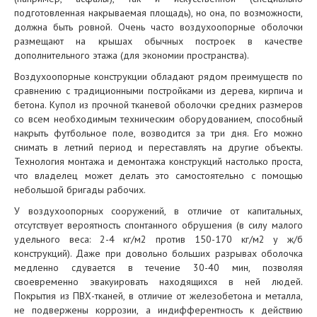
подготовленная накрываемая площадь), но она, по возможности,
должна быть ровной. Очень часто воздухоопорные оболочки
размещают на крышах обычных построек в качестве
дополнительного этажа (для экономии пространства).
Воздухоопорные конструкции обладают рядом преимуществ по
сравнению с традиционными постройками из дерева, кирпича и
бетона. Купол из прочной тканевой оболочки средних размеров
со всем необходимым техническим оборудованием, способный
накрыть футбольное поле, возводится за три дня. Его можно
снимать в летний период и переставлять на другие объекты.
Технология монтажа и демонтажа конструкций настолько проста,
что владелец может делать это самостоятельно с помощью
небольшой бригады рабочих.
У воздухоопорных сооружений, в отличие от капитальных,
отсутствует вероятность спонтанного обрушения (в силу малого
удельного веса: 2-4 кг/м2 против 150-170 кг/м2 у ж/б
конструкций). Даже при довольно больших разрывах оболочка
медленно сдувается в течение 30-40 мин, позволяя
своевременно эвакуировать находящихся в ней людей.
Покрытия из ПВХ-тканей, в отличие от железобетона и металла,
не подвержены коррозии, а индифферентность к действию