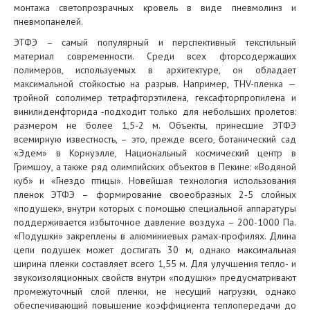
монтажа светопрозрачных кровель в виде пневмолинз и
пневмопанелей.
ЭТФЭ – самый популярный и перспективный текстильный
материал современности. Среди всех фторсодержащих
полимеров, используемых в архитектуре, он обладает
максимальной стойкостью на разрыв. Например, THV-пленка —
тройной сополимер тетрафторэтилена, гексафторпропилена и
винилиденфторида -подходит только для небольших пролетов:
размером не более 1,5-2 м. Объекты, принесшие ЭТФЭ
всемирную известность, – это, прежде всего, ботанический сад
«Эдем» в Корнуэлле, Национальный космический центр в
Гримшоу, а также ряд олимпийских объектов в Пекине: «Водяной
куб» и «Гнездо птицы». Новейшая технология использования
пленок ЭТФЭ – формирование своеобразных 2-5 слойных
«подушек», внутри которых с помощью специальной аппаратуры
поддерживается избыточное давление воздуха – 200-1000 Па.
«Подушки» закреплены в алюминиевых рамах-профилях. Длина
цепи подушек может достигать 30 м, однако максимальная
ширина пленки составляет всего 1,55 м. Для улучшения тепло- и
звукоизоляционных свойств внутри «подушки» предусматривают
промежуточный слой пленки, не несущий нагрузки, однако
обеспечивающий повышение коэффициента теплопередачи до