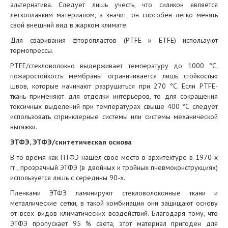
альтернатива. Следует лишь учесть, что силикон является
легкоплавким материалом, а значит, он способен легко менять
свой внешний вид в жарком климате.
Для сваривания фторопластов (PTFE и ETFE) используют
термопрессы.
PTFE/стекловолокно выдерживает температуру до 1000 °С,
пожаростойкость мембраны ограничивается лишь стойкостью
швов, которые начинают разрушаться при 270 °С. Если PTFE-
ткань применяют для отделки интерьеров, то для сокращения
токсичных выделений при температурах свыше 400 °С следует
использовать спринклерные системы или системы механической
вытяжки.
ЭТФЭ, ЭТФЭ/синтетическая основа
В то время как ПТФЭ нашел свое место в архитектуре в 1970-х
гг., прозрачный ЭТФЭ (в двойных и тройных пневмоконструкциях)
используется лишь с середины 90-х.
Пленками ЭТФЭ ламинируют стекловолоконные ткани и
металлические сетки, в такой комбинации они защищают основу
от всех видов климатических воздействий. Благодаря тому, что
ЭТФЭ пропускает 95 % света, этот материал пригоден для