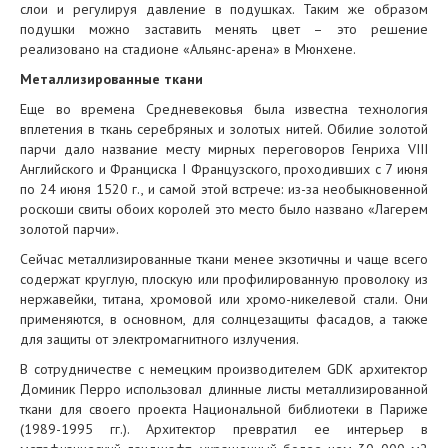
слои и регулируя давление в подушках. Таким же образом
подушки можно заставить менять цвет – это решение
реализовано на стадионе «Альянс-арена» в Мюнхене.
Металлизированные ткани
Еще во времена Средневековья была известна технология
вплетения в ткань серебряных и золотых нитей. Обилие золотой
парчи дало название месту мирных переговоров Генриха VIII
Английского и Франциска I Французского, проходивших с 7 июня
по 24 июня 1520 г., и самой этой встрече: из-за необыкновенной
роскоши свиты обоих королей это место было названо «Лагерем
золотой парчи».
Сейчас металлизированные ткани менее экзотичны и чаще всего
содержат круглую, плоскую или профилированную проволоку из
нержавейки, титана, хромовой или хромо-никелевой стали. Они
применяются, в основном, для солнцезащиты фасадов, а также
для защиты от электромагнитного излучения.
В сотрудничестве с немецким производителем GDK архитектор
Доминик Перро использовал длинные листы металлизированной
ткани для своего проекта Национальной библиотеки в Париже
(1989-1995 гг.). Архитектор превратил ее интерьер в