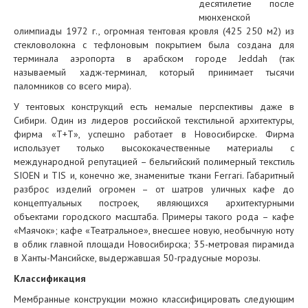
десятилетие после
мюнхенской
олимпиады 1972 г., огромная тентовая кровля (425 250 м2) из
стекловолокна с тефлоновым покрытием была создана для
терминала аэропорта в арабском городе Jeddah (так
называемый хадж-терминал, который принимает тысячи
паломников со всего мира).
У тентовых конструкций есть немалые перспективы даже в
Сибири. Один из лидеров российской текстильной архитектуры,
фирма «Т+Т», успешно работает в Новосибирске. Фирма
использует только высококачественные материалы с
международной репутацией – бельгийский полимерный текстиль
SIOEN и TIS и, конечно же, знаменитые ткани Ferrari. Габаритный
разброс изделий огромен – от шатров уличных кафе до
концептуальных построек, являющихся архитектурными
объектами городского масштаба. Примеры такого рода – кафе
«Маячок»; кафе «Театральное», внесшее новую, необычную ноту
в облик главной площади Новосибирска; 35-метровая пирамида
в Ханты-Мансийске, выдержавшая 50-градусные морозы.
Классификация
Мембранные конструкции можно классифицировать следующим