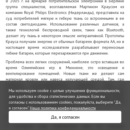
В 2005 г. на ярмарке потребительской электроники в Берлине
группа специалистов, возглавляемая Мартином Краусом из
компании Royal Philips Electronics (Нидерланды), представила на
суд потребителей мягкую и гибкую ткань со встроенными в ее
состав светодиодами. Использование различных датчиков, а
также технологий беспроводной связи, таких как Bluetooth,
делает эту ткань в некотором смысле интерактивной. Прототипы
Крауса получали энергию от обычных батареек формата АА, но в
настоящее время исследователи разрабатывают переносные
гибкие батареи, которые перезаряжаются при движении.
Проблема всех легких сооружений, наиболее остро вставшая во
время Олимпийских игр в Мюнхене, это освещение и
вентилирование помещений. Новые ткани же делают сам
материал кровли или навеса излучающей средой. Там, где
требуется высокоэффективное освещение, ткани со
Мы используем cookie с целью улучшения функциональности,
встроенными светодиодами, скорее всего, не смогут заменить
для удобства и сбора статистических данных.
Если вы
традиционных технологий, но там, где нужно создать мягкое
согласны с использованием cookies, пожалуйста, выберите "Да,
диффузное объемное освещение, их использование может стать
я согласен".
Наша политика конфиденциальности
изящным и стильным решением вопроса.
Да, я согласен
Особенности применения тканей для монтажа кровель
В последние годы общепризнан факт, что тепловая