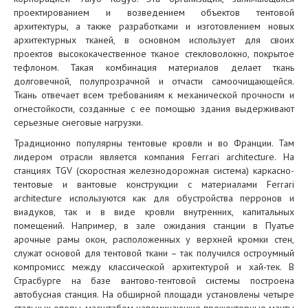
проектированием и возведением объектов тентовой
архитектуры, а также разработками и изготовлением новых
архитектурных тканей, в основном использует для своих
проектов высококачественное тканое стекловолокно, покрытое
тефлоном. Такая комбинация материалов делает ткань
долговечной, полупрозрачной и отчасти самоочищающейся.
Ткань отвечает всем требованиям к механической прочности и
огнестойкости, созданные с ее помощью здания выдерживают
серьезные снеговые нагрузки.
Традиционно популярны тентовые кровли и во Франции. Там
лидером отрасли является компания Ferrari architecture. На
станциях TGV (скоростная железнодорожная система) каркасно-
тентовые и вантовые конструкции с материалами Ferrari
architecture используются как для обустройства перронов и
виадуков, так и в виде кровли внутренних, капитальных
помещений. Например, в зале ожидания станции в Пуатье
арочные рамы окон, расположенных у верхней кромки стен,
служат основой для тентовой ткани – так получился остроумный
компромисс между классической архитектурой и хай-тек. В
Страсбурге на базе вантово-тентовой системы построена
автобусная станция. На обширной площади установлены четыре