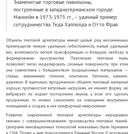
Знаменитые торговые павильоны,
построенные в западногерманском городе
Манхейм в 1973-1975 гг., – удачный пример
сотрудничества Теда Хапполда и Отто Фрая.
Объекты тентовой архитектуры имеют целый ряд несомненных
преимуществ: низкую удельную себестоимость, малый удельный
вес, возможность легкой трансформации и большую свободу в
формировании пространства. Пластичная тентовая ткань
позволяет легко моделировать сложные поверхности, при этом
она совместима с большинством традиционных материалов —
сталью, алюминием, стеклом, пластиком, бетоном, камнем,
деревом. В тщательно продуманном объекте тентовый материал
хорошо противостоит ветровым нагрузкам, не меняет форму, не
вибрирует, не издает посторонних звуков, а если его сделать
прозрачным, то можно сэкономить на освещении внутренних
помещений и создать в них комфортный микроклимат.
Развитие современной тентовой архитектуры неразрывно
связано с совершенствованием производства тентовых тканей.
Центрами инновационных технологий изначально были Германия
и США. Позже к ним присоединился Ближний Восток (Саудовская