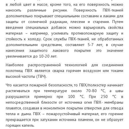
в любой цвет в массе, кроме того, на его поверхность можно
наносить различные рисунки. Поверхность ПВХ-тканей
дополнительно покрывают специальными составами и лаками для
защиты от солнечной радиации, плесени и старения. Путем
введения специальных добавок можно варьировать свойства
материал – например, усиливать противопожарную защиту и
стойкость к холоду. Срок службы ПВХ-тканей, не обработанных
дополнительными средствами, составляет 5-7 лет, в случае
нанесения защитного лакового покрытия это значение
увеличивается до 10-20 лет.
Наиболее распространенной технологией для соединения
полотнищ ПВХ является сварка горячим воздухом или токами
высокой частоты (ТВЧ).
Что касается пожарной безопасности, то ПВХ/полиэстер начинает
растягиваться при температуре около 70-80 °С, а швы
разрушаются примерно при 100 °С. При 250 °С в
непосредственной близости от источника огня ПВХ- мембраны
плавятся, создавая в монолитном покрытии отверстия для отвода
тепла и дыма. ПВХ – пожароустойчивый материал, его горение
прекращается при затухании источника пламени, он не образует
горящих капель.