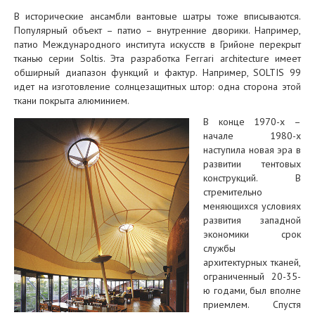
В исторические ансамбли вантовые шатры тоже вписываются.
Популярный объект – патио – внутренние дворики. Например,
патио Международного института искусств в Грийоне перекрыт
тканью серии Soltis. Эта разработка Ferrari architecture имеет
обширный диапазон функций и фактур. Например, SOLTIS 99
идет на изготовление солнцезащитных штор: одна сторона этой
ткани покрыта алюминием.
В конце 1970-х –
начале 1980-х
наступила новая эра в
развитии тентовых
конструкций. В
стремительно
меняющихся условиях
развития западной
экономики срок
службы
архитектурных тканей,
ограниченный 20-35-
ю годами, был вполне
приемлем. Спустя