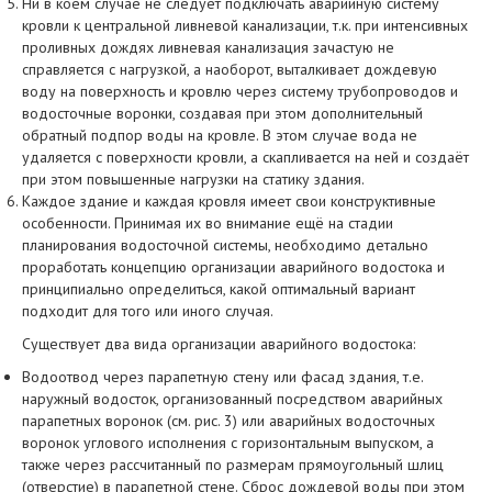
Ни в коем случае не следует подключать аварийную систему
кровли к центральной ливневой канализации, т.к. при интенсивных
проливных дождях ливневая канализация зачастую не
справляется с нагрузкой, а наоборот, выталкивает дождевую
воду на поверхность и кровлю через систему трубопроводов и
водосточные воронки, создавая при этом дополнительный
обратный подпор воды на кровле. В этом случае вода не
удаляется с поверхности кровли, а скапливается на ней и создаёт
при этом повышенные нагрузки на статику здания.
Каждое здание и каждая кровля имеет свои конструктивные
особенности. Принимая их во внимание ещё на стадии
планирования водосточной системы, необходимо детально
проработать концепцию организации аварийного водостока и
принципиально определиться, какой оптимальный вариант
подходит для того или иного случая.
Существует два вида организации аварийного водостока:
Водоотвод через парапетную стену или фасад здания, т.е.
наружный водосток, организованный посредством аварийных
парапетных воронок (см. рис. 3) или аварийных водосточных
воронок углового исполнения с горизонтальным выпуском, а
также через рассчитанный по размерам прямоугольный шлиц
(отверстие) в парапетной стене. Сброс дождевой воды при этом