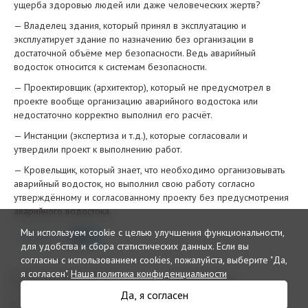
ущерба здоровью людей или даже человеческих жертв?
— Владелец здания, который принял в эксплуатацию и
эксплуатирует здание по назначению без организации в
достаточной объёме мер безопасности. Ведь аварийный
водосток относится к системам безопасности.
— Проектировщик (архитектор), который не предусмотрел в
проекте вообще организацию аварийного водостока или
недостаточно корректно выполнил его расчёт.
— Инстанции (экспертиза и т.д.), которые согласовали и
утвердили проект к выполнению работ.
— Кровельщик, который знает, что необходимо организовывать
аварийный водосток, но выполнил свою работу согласно
утверждённому и согласованному проекту без предусмотрения
аварийного водостока.
Мы используем cookie с целью улучшения функциональности,
Поделиться
для удобства и сбора статистических данных.
Если вы
согласны с использованием cookies, пожалуйста, выберите "Да,
я согласен".
Наша политика конфиденциальности
© 2026 Интернет издание и
Рекламный отдел
дайджест «Кровли»
reclama@krovlirussia.ru
Да, я согласен