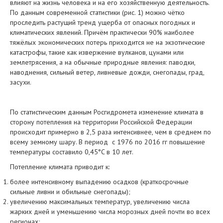
влияют на жизнь человека и на его хозяйственную деятельность.
По данным современной статистики (рис. 1) можно чётко
проследить растущий тренд ущерба от опасных погодных и
климатических явлений. Причём практически 90% наиболее
тяжёлых экономических потерь приходится не на экзотические
катастрофы, такие как извержение вулканов, цунами или
землетрясения, а на обычные природные явления: паводки,
наводнения, сильный ветер, ливневые дожди, снегопады, град,
засухи.
По статистическим данным Росгидромета изменение климата в
сторону потепления на территории Российской Федерации
происходит примерно в 2,5 раза интенсивнее, чем в среднем по
всему земному шару. В период с 1976 по 2016 гг повышение
температуры составило 0,45°C в 10 лет.
Потепление климата приводит к:
более интенсивному выпадению осадков (краткосрочные
сильные ливни и обильные снегопады);
увеличению максимальных температур, увеличению числа
жарких дней и уменьшению числа морозных дней почти во всех
регионах;