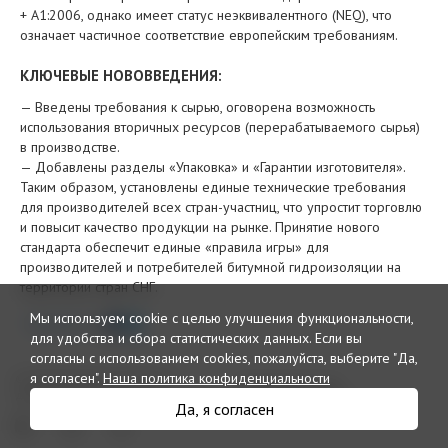
+ A1:2006, однако имеет статус неэквивалентного (NEQ), что
означает частичное соответствие европейским требованиям.
КЛЮЧЕВЫЕ НОВОВВЕДЕНИЯ:
— Введены требования к сырью, оговорена возможность
использования вторичных ресурсов (перерабатываемого сырья)
в производстве.
— Добавлены разделы «Упаковка» и «Гарантии изготовителя».
Таким образом, установлены единые технические требования
для производителей всех стран-участниц, что упростит торговлю
и повысит качество продукции на рынке. Принятие нового
стандарта обеспечит единые «правила игры» для
производителей и потребителей битумной гидроизоляции на
территории стран СНГ.
Мы используем cookie с целью улучшения функциональности,
Поделиться
для удобства и сбора статистических данных.
Если вы
согласны с использованием cookies, пожалуйста, выберите "Да,
я согласен".
Наша политика конфиденциальности
© 2026 Интернет издание и
Рекламный отдел
дайджест «Кровли»
reclama@krovlirussia.ru
Да, я согласен