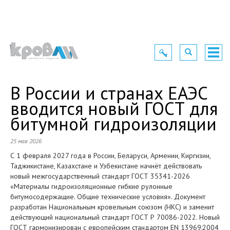
Toggle
Toggle
Togg
navigation
navigation
navig
В России и странах ЕАЭС
вводится новый ГОСТ для
битумной гидроизоляции
25 мая 2026
С 1 февраля 2027 года в России, Беларуси, Армении, Киргизии,
Таджикистане, Казахстане и Узбекистане начнёт действовать
новый межгосударственный стандарт ГОСТ 35341-2026
«Материалы гидроизоляционные гибкие рулонные
битумосодержащие. Общие технические условия». Документ
разработан Национальным кровельным союзом (НКС) и заменит
действующий национальный стандарт ГОСТ Р 70086-2022. Новый
ГОСТ гармонизирован с европейским стандартом EN 13969:2004