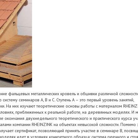
нение фальцевых металлических кровель и обшивки различной сложност
стему семинаров А, В и С. Ступень А – это первый уровень занятий,
и. На них изучают теоретические основы работы с материалом RHEINZ
словиях, приближенных к реальной работе, на деревянных моделях. И м
ле окончания двухнедельного теоретического и практического курса уч
иалами компании RHEINZINK на объектах невысокой сложности. Помимо 
лучает сертификат, позволяющий принять участие в семинаре В, посвя
моделях идет в условиях конкретного образца: система реечного и сто