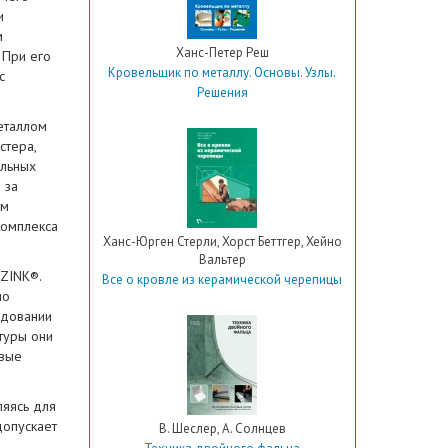
и
м
Ханс-Петер Реш
 При его
Кровельщик по металлу. Основы. Узлы.
с
Решения
еталлом
стера,
ельных
 за
ем
Комплекса
Ханс-Юрген Стерли, Хорст Беттгер, Хейно
Вальтер
NZINK®.
Все о кровле из керамической черепицы
но
удовании
туры они
ивые
ляясь для
допускает
В. Шеслер, А. Солнцев