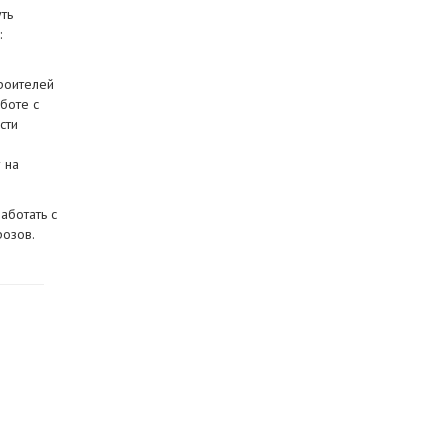
ть
:
роителей
боте с
сти
 на
аботать с
озов.