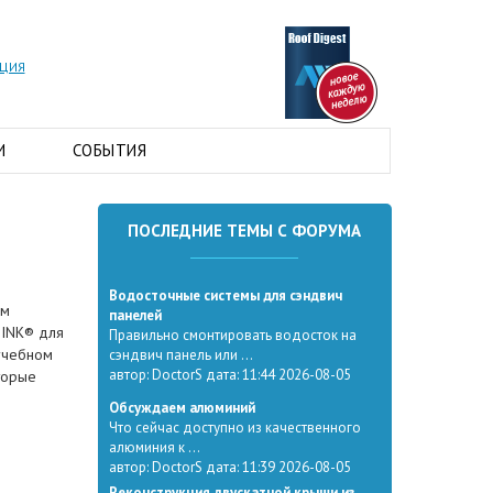
АЦИЯ
И
СОБЫТИЯ
ПОСЛЕДНИЕ ТЕМЫ С ФОРУМА
Водосточные системы для сэндвич
ым
панелей
ZINK® для
Правильно смонтировать водосток на
учебном
сэндвич панель или ...
автор: DoctorS дата: 11:44 2026-08-05
торые
Обсуждаем алюминий
Что сейчас доступно из качественного
алюминия к ...
автор: DoctorS дата: 11:39 2026-08-05
Реконструкция двускатной крыши из