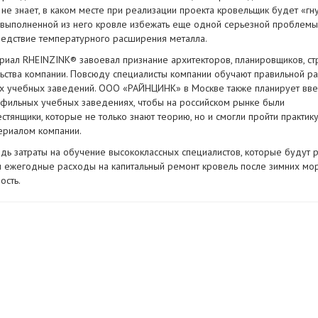
не знает, в каком месте при реализации проекта кровельщик будет «гну
 выполненной из него кровле избежать еще одной серьезной проблемы
ледствие температурного расширения металла.
риал RHEINZINK® завоевал признание архитекторов, планировщиков, ст
ельства компании. Повсюду специалисты компании обучают правильной ра
х учебных заведений. ООО «РАЙНЦИНК» в Москве также планирует вве
рофильных учебных заведениях, чтобы на российском рынке были
янщики, которые не только знают теорию, но и смогли пройти практику
териалом компании.
дь затраты на обучение высококлассных специалистов, которые будут р
 ежегодные расходы на капитальный ремонт кровель после зимних мор
ость.