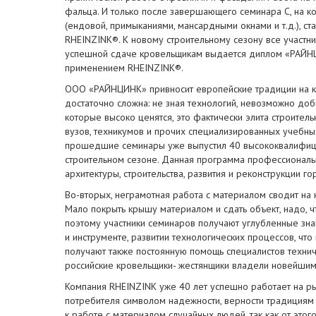
фальца. И только после завершающего семинара С, на 
(ендовой, примыканиями, мансардными окнами и т.д.), с
RHEINZINK®. К новому строительному сезону все участн
успешной сдаче кровельщикам выдается диплом «РАЙНЦ
применением RHEINZINK®.
ООО «РАЙНЦИНК» привносит европейские традиции на кр
достаточно сложна: не зная технологий, невозможно доб
которые высоко ценятся, это фактически элита строитель
вузов, техникумов и прочих специализированных учебн
прошедшие семинары уже выпустил 40 высококвалифиц
строительном сезоне. Данная программа профессиональ
архитектуры, строительства, развития и реконструкции г
Во-вторых, неграмотная работа с материалом сводит на 
Мало покрыть крышу материалом и сдать объект, надо, 
поэтому участники семинаров получают углубленные зн
и инструменте, развитии технологических процессов, чт
получают также постоянную помощь специалистов техни
российские кровельщики- жестянщики владели новейшими
Компания RHEINZINK уже 40 лет успешно работает на ры
потребителя символом надежности, верности традициям 
к работе с материалом случайных людей, так как от этого