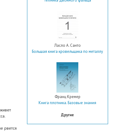
Техника двойного фальца
Ласло А. Санто
Большая книга кровельщика по металлу
Франц Кремер
Книга плотника. Базовые знания
еживет
Другие
са.
не рвется