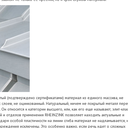
стый (подтверждено сертификатами) материал из единого массива, не
слоев, не оцинкованный. Натуральный, ничем не покрытый металл пер
н относится к категории высшего, или, как его еще называют, элит-клас
й и отделов применения RHEINZINK позволяет находить актуальные и
аря особой пластичности на линии сгиба материал не надламывается, 
овреждения исключены. Это особенно важно, если речь идет о сложных