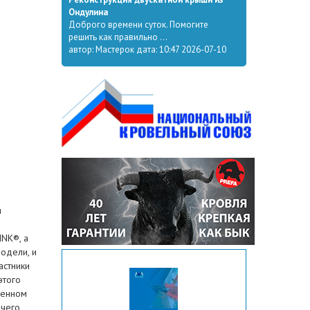
Ондулина
Доброго времени суток. Помогите
решить как правильно ...
автор: Мастерок дата: 10:47 2026-07-10
и
INK®, а
одели, и
астники
этого
щенном
ячего