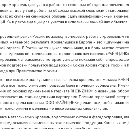
котором кровельщики учатся работе со сложными обходными элементам
тановится доступной работа на объектах высокой сложности с материало
ики трех ступеней семинаров обязаны сдать квалификационный экзамен.
ИНК» и рекомендации для участия в исполнении важнейших объектов 
овельный рынок России, поскольку, во-первых, работа с кровельным м
иться желаемого результата. Кровельщики в Европе – это «штучные» ма
ной отрасли. В России жестянщиков очень мало, и в большинстве строит
ых заведениях нет специальности «кровельщик-жестянщик». «РАЙНЦИНК»
ированных специалистов, которые успешно показали себя в прошедш
ной подготовки пользуется поддержкой Союза Архитекторов России и 
орода при Правительстве Москвы.
нет все высокие эксплуатационные качества кровельного металла RHEI
чтобы все технологические процессы были в точности соблюдены. Имен
ания об основах применения материала RHEINZINK®, о новейшем обор
о позволяет им стать надежными партнерами. Помимо справочной литера
ческого отдела компании. ООО «РАЙНЦИНК» делает все, чтобы талантл
 технологиями и ценились не ниже западных специалистов.
нке металлических кровель, водосточных систем и фасадостроения, яв
и предоставляя неизменно высокое качество продукции. Компания не 
 зависит не только ее престиж, но и срок службы материала.