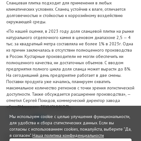
Сланцевая плитка подходит для применения в любых
климатических условиях. Сланец устойчив к влаге, отличается
долговечностью и стойкостью к коррозийному воздействию
окружающей среды.
«По нашей оценке, в 2023 году доля сланцевой плитки на рынке
натурального отделочного камня в ценовом диапазоне 2,5 — 4
тыс. за квадратный метра составляла не более 1% в 2023г. Одна
из причин заключалась в отсутствии полноценного производства
в России. Кустарные производители не могли обеспечить ни
полноценного качества, ни достаточных объемов. С вводом
предприятия полного цикла доля сланца может вырасти до 8%.
На сегодняшний день предприятие работает в две смены.
Поставки продукта уже начались, планируем охватить
максимальное количество регионов с точки зрения логистической
доступности. Также обсуждается расширение производства», —
отметил Сергей Покидов, коммерческий директор завода
«СтройМинерал» ТЕХНОНИКОЛЬ.
Мы используем cookie с целью улучшения функциональности,
Поделиться
для удобства и сбора статистических данных.
Если вы
согласны с использованием cookies, пожалуйста, выберите "Да,
я согласен".
Наша политика конфиденциальности
© 2026 Интернет издание и
Рекламный отдел
дайджест «Кровли»