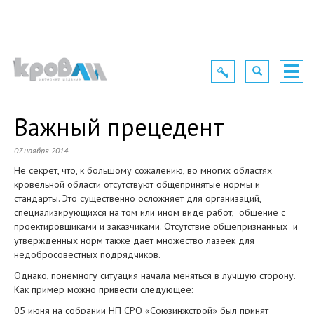
Toggle
Toggle
Togg
navigation
navigation
navig
Важный прецедент
07 ноября 2014
Не секрет, что, к большому сожалению, во многих областях
кровельной области отсутствуют общепринятые нормы и
стандарты. Это существенно осложняет для организаций,
специализирующихся на том или ином виде работ, общение с
проектировщиками и заказчиками. Отсутствие общепризнанных и
утвержденных норм также дает множество лазеек для
недобросовестных подрядчиков.
Однако, понемногу ситуация начала меняться в лучшую сторону.
Как пример можно привести следующее:
05 июня на собрании НП СРО «Союзинжстрой» был принят