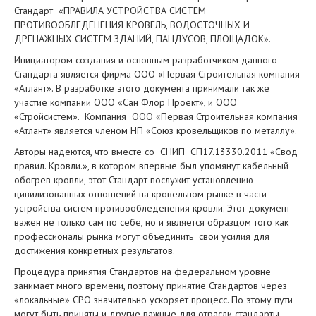
Стандарт «ПРАВИЛА УСТРОЙСТВА СИСТЕМ
ПРОТИВООБЛЕДЕНЕНИЯ КРОВЕЛЬ, ВОДОСТОЧНЫХ И
ДРЕНАЖНЫХ СИСТЕМ ЗДАНИЙ, ПАНДУСОВ, ПЛОЩАДОК».
Инициатором создания и основным разработчиком данного
Стандарта является фирма ООО «Первая Строительная компания
«Атлант». В разработке этого документа принимали так же
участие компании ООО «Сан Флор Проект», и ООО
«Стройсистем». Компания ООО «Первая Строительная компания
«Атлант» является членом НП «Союз кровельщиков по металлу».
Авторы надеются, что вместе со СНИП СП17.13330.2011 «Свод
правил. Кровли.», в котором впервые был упомянут кабельный
обогрев кровли, этот Стандарт послужит установлению
цивилизованных отношений на кровельном рынке в части
устройства систем противообледенения кровли. Этот документ
важен не только сам по себе, но и является образцом того как
профессионалы рынка могут объединить свои усилия для
достижения конкретных результатов.
Процедура принятия Стандартов на федеральном уровне
занимает много времени, поэтому принятие Стандартов через
«локальные» СРО значительно ускоряет процесс. По этому пути
могут быть приняты и другие важные для отрасли стандарты.