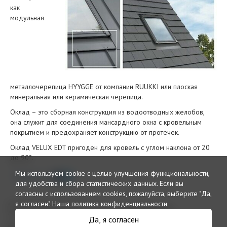
как
модульная
металлочерепица HYYGGE от компании RUUKKI или плоская
минеральная или керамическая черепица.
Оклад – это сборная конструкция из водоотводных желобов,
она служит для соединения мансардного окна с кровельным
покрытием и предохраняет конструкцию от протечек.
Оклад VELUX EDT пригоден для кровель с углом наклона от 20
до 90°.
Мы используем cookie с целью улучшения функциональности,
Поделиться
для удобства и сбора статистических данных.
Если вы
согласны с использованием cookies, пожалуйста, выберите "Да,
я согласен".
Наша политика конфиденциальности
© 2026 Интернет издание и
Рекламный отдел
дайджест «Кровли»
reclama@krovlirussia.ru
Да, я согласен