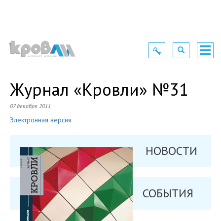
Toggle
Toggle
Togg
navigation
navigation
navig
Журнал «Кровли» №31
07 декабря 2011
Электронная версия
НОВОСТИ
СОБЫТИЯ