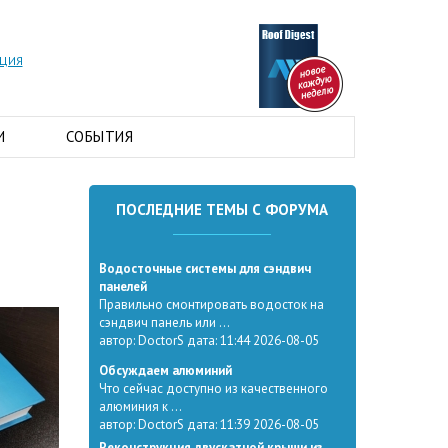
АЦИЯ
И
СОБЫТИЯ
ПОСЛЕДНИЕ ТЕМЫ С ФОРУМА
Водосточные системы для сэндвич
панелей
Правильно смонтировать водосток на
сэндвич панель или ...
автор: DoctorS дата: 11:44 2026-08-05
Обсуждаем алюминий
Что сейчас доступно из качественного
алюминия к ...
автор: DoctorS дата: 11:39 2026-08-05
Реконструкция двускатной крыши из