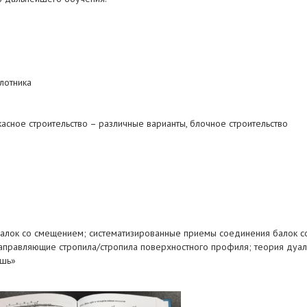
лотника
сное строительство – различные варианты, блочное строительство
алок со смещением; систематизированные приемы соединения балок с
правляющие стропила/стропила поверхностного профиля; теория дуал
ышь»