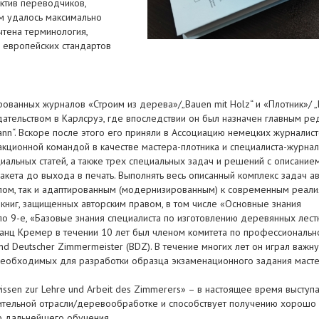
ктив переводчиков,
ам удалось максимально
тена терминология,
и европейских стандартов
рованных журналов «Строим из дерева»/„Bauen mit Holz“ и «Плотник»/ 
дательством в Карлсруэ, где впоследствии он был назначен главным р
n“. Вскоре после этого его приняли в Ассоциацию немецких журналист
ционной командой в качестве мастера-плотника и специалиста-журнал
альных статей, а также трех специальных задач и решений с описание
макета до выхода в печать. Выполнять весь описанный комплекс задач а
ом, так и адаптированным (модернизированным) к современным реали
книг, защищенных авторским правом, в том числе «Основные знания
 по 9-е, «Базовые знания специалиста по изготовлению деревянных лест
ранц Кремер в течении 10 лет был членом комитета по профессиональ
 Deutscher Zimmermeister (BDZ). В течение многих лет он играл важн
 необходимых для разработки образца экзаменационного задания маст
wissen zur Lehre und Arbeit des Zimmerers» – в настоящее время выступа
оительной отрасли/деревообработке и способствует получению хорошо
ю дальнейшего обучения.