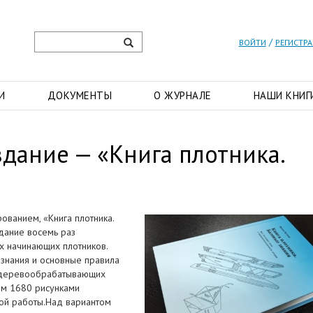
/
ВОЙТИ
РЕГИСТР
И
ДОКУМЕНТЫ
О ЖУРНАЛЕ
НАШИ КНИГ
дание — «Книга плотника.
ованием, «Книга плотника.
здание восемь раз
х начинающих плотников.
 знания и основные правила
и деревообрабатывающих
ем 1680 рисунками
ной работы.Над вариантом