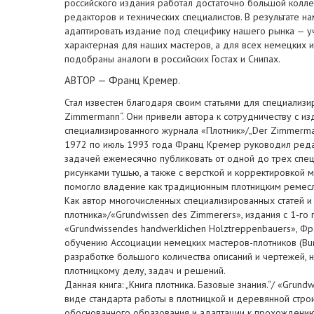
российского издания работал достаточно большой колле
редакторов и технических специалистов. В результате н
адаптировать издание под специфику нашего рынка — уч
характерная для наших мастеров, а для всех немецких 
подобраны аналоги в российских Гостах и Снипах.
АВТОР — Франц Кремер.
Стал известен благодаря своим статьями для специализи
Zimmermann“. Они привели автора к сотрудничеству с из
специализированного журнала «Плотник»/„Der Zimmerman
1972 по июль 1993 года Франц Кремер руководил редак
задачей ежемесячно публиковать от одной до трех специ
рисунками тушью, а также с версткой и корректировкой 
помогло владение как традиционным плотницким ремесл
Как автор многочисленных специализированных статей и 
плотника»/«Grundwissen des Zimmerers», издания с 1-го
«Grundwissendes handwerklichen Holztreppenbauers», Ф
обучению Ассоциации немецких мастеров-плотников (Bund
разработке большого количества описаний и чертежей,
плотницкому делу, задач и решений.
Данная книга: „Книга плотника. Базовые знания.“/ «Grund
виде стандарта работы в плотницкой и деревянной стр
обоснованного образования и адаптации к прохождени