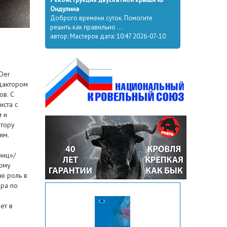
Ондулина
Доброго времени суток. Помогите
решить как правильно ...
автор: Мастерок дата: 10:47 2026-07-10
„Der
едактором
ов. С
иста с
м и
втору
ям.
ниц»/
ному
ую роль в
ера по
ет в