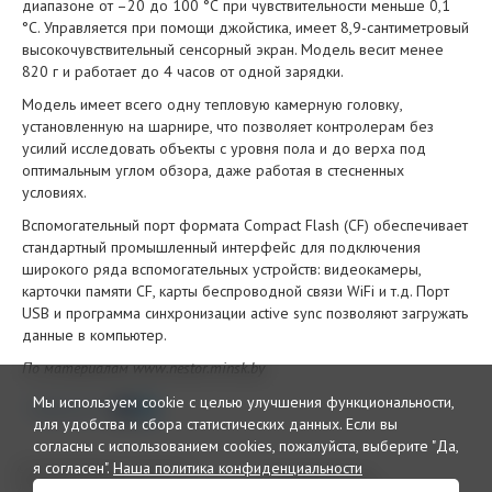
диапазоне от –20 до 100 °С при чувствительности меньше 0,1
°C. Управляется при помощи джойстика, имеет 8,9-сантиметровый
высокочувствительный сенсорный экран. Модель весит менее
820 г и работает до 4 часов от одной зарядки.
Модель имеет всего одну тепловую камерную головку,
установленную на шарнире, что позволяет контролерам без
усилий исследовать объекты с уровня пола и до верха под
оптимальным углом обзора, даже работая в стесненных
условиях.
Вспомогательный порт формата Compact Flash (CF) обеспечивает
стандартный промышленный интерфейс для подключения
широкого ряда вспомогательных устройств: видеокамеры,
карточки памяти CF, карты беспроводной связи WiFi и т.д. Порт
USB и программа синхронизации active sync позволяют загружать
данные в компьютер.
По материалам www.nestor.minsk.by
Мы используем cookie с целью улучшения функциональности,
Поделиться
для удобства и сбора статистических данных.
Если вы
согласны с использованием cookies, пожалуйста, выберите "Да,
я согласен".
Наша политика конфиденциальности
© 2026 Интернет издание и
Рекламный отдел
дайджест «Кровли»