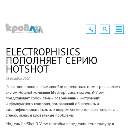
Toggle
Toggle
Togg
navigation
navigation
navig
ELECTROPHISICS
ПОПОЛНЯЕТ СЕРИЮ
HOTSHOT
08 декабря 2005
Последнее пополнение линейки переносных термографических
систем HotShot компании Electrophysics, модель B-View
представляет собой самый современный инструмент
инфракрасного контроля, помогающий обнаружить и
идентифицировать скрытые повреждения изоляции, дефекты в
стенах, окнах и кровельные проблемы.
Модель HotShot B-View способна определять температуру в