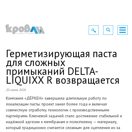
Toggle
Toggle
Togg
navigation
navigation
navig
Герметизирующая паста
для сложных
примыканий DELTA-
LIQUIXX R возвращается
20 июня 2026
Компания «ДЁРКЕН» завершила длительную работу по
локализации пасты: проект занял более года и включал
совместную отработку технологии с производственными
партнёрами. Ключевой задачей стало достижение стабильной и
надёжной адгезии к мембранам и полиэтилену — материалу,
который традиционно считается сложным для сцепления из-за