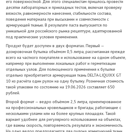
его поверхностной. Для этого специалистам пришлось провести
десятки лабораторных и прикладных тестов, включая проверку
вязкости, равномерности нанесения, стабильности состава,
поведения материала при высыхании и совместимости с
армирующей тканью. В результате паста выпускается по
уникальной для российского рынка рецептуре, адаптированной
под практические условия применения.
Продукт будет доступен в двух форматах. Первый —
дозировочная бутылка объёмом 0,5 литра, рассчитанная прежде
всего на частного покупателя и использование на одном объекте,
например при выполнении локальных работ и герметизации
отдельных узлов. Для полноценного применения к бутылке
отдельно приобретается армирующая ткань DELTA-LIQUIXX GT
10 из расчёта один рулон на одну бутылку. Розничная стоимость
такой упаковки по состоянию на 19.06.2026 составляет 650
рублей.
Второй формат — ведро объёмом 2,5 литра, ориентированное
на профессиональных кровельщиков и бригады, работающие с
несколькими узлами или на более крупных площадях. Такой
вариант удобнее для регулярного использования на объектах,
где важны скорость, повторяемость результата и экономичность.
На одно ведро предполагается два рулона армирующей ткани