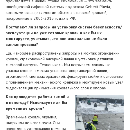
производятся в нашей стране. Исключение — это элементы
швейцарской сифонной системы водостока Geberit Pluvia,
которыми оснащены многие объекты с плоской кровлей,
построенные в 2003-2015 годах в РФ.
Поступают ли запросы на установку систем безопасности/
эксплуатации на уже готовые кровли и как Вы их
монтируете, учитывая, что они изначально не были
запланированы?
Да. Наиболее распространены запросы на монтаж ограждений
кровли, страховочной анкерной линии и установка датчиков
снеговой нагрузки Технониколь. Мы вскрываем локальные
участки кровли в местах установки опор анкерной линии,
ограждений, снегозадержателей, фиксируем стойки к основанию
с применением механического крепежа и монтируем новый узел
гидроизоляции примыкания кровельного слоя к опорам.
Как проводятся работы зимой и
в непогоду? Используете ли Вы
временные кровли?
Временные кровли, укрытия,
шатры мы не используем. Они
приводят к удорожанию ремонта