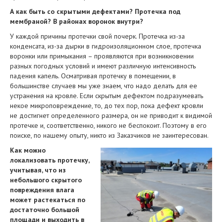
А как быть со скрытыми дефектами? Протечка под
мембраной? В районах воронок внутри?
У каждой причины протечки свой почерк. Протечка из-за
конденсата, из-за дырки в гидроизоляционном слое, протечка
воронки или примыкания – проявляются при возникновении
разных погодных условий и имеют различную интенсивность
падения капель. Осматривая протечку в помещении, в
большинстве случаев мы уже знаем, что надо делать для ее
устранения на кровле. Если скрытым дефектом подразумевать
некое микроповреждение, то, до тех пор, пока дефект кровли
не достигнет определенного размера, он не приводит к видимой
протечке и, соответственно, никого не беспокоит. Поэтому в его
поиске, по нашему опыту, никто из Заказчиков не заинтересован.
Как можно
локализовать протечку,
учитывая, что из
небольшого скрытого
повреждения влага
может растекаться по
достаточно большой
площади и выходить в