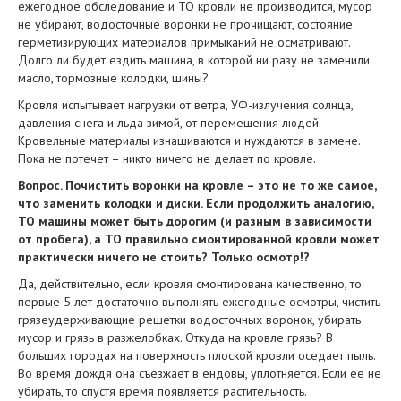
ежегодное обследование и ТО кровли не производится, мусор
не убирают, водосточные воронки не прочищают, состояние
герметизирующих материалов примыканий не осматривают.
Долго ли будет ездить машина, в которой ни разу не заменили
масло, тормозные колодки, шины?
Кровля испытывает нагрузки от ветра, УФ-излучения солнца,
давления снега и льда зимой, от перемещения людей.
Кровельные материалы изнашиваются и нуждаются в замене.
Пока не потечет – никто ничего не делает по кровле.
Вопрос. Почистить воронки на кровле – это не то же самое,
что заменить колодки и диски. Если продолжить аналогию,
ТО машины может быть дорогим (и разным в зависимости
от пробега), а ТО правильно смонтированной кровли может
практически ничего не стоить? Только осмотр!?
Да, действительно, если кровля смонтирована качественно, то
первые 5 лет достаточно выполнять ежегодные осмотры, чистить
грязеудерживающие решетки водосточных воронок, убирать
мусор и грязь в разжелобках. Откуда на кровле грязь? В
больших городах на поверхность плоской кровли оседает пыль.
Во время дождя она съезжает в ендовы, уплотняется. Если ее не
убирать, то спустя время появляется растительность.