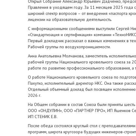
Открыл Собрание Александр Юрьевич Дадченко, председ
Правления в уходящем году. За 11 месяцев 2025 года со
широкий спектр вопросов – от внедрения «паспорта кро
лицензии на образовательную деятельность.
С информационными сообщениями выступили Сергей Ник
«Стандартизация и сертификация» компании «ТехноНИКОЛ
Первый докладчик рассказал о важных изменениях в тех
Рабочей группы по воздухопроницаемости.
Анна Анатольевна Молчанова, заместитель исполнительно
рабочей группы Национального кровельного союза за 2025
работе по развитию профессионального образования, а
О работе Национального кровельного союза по подгото
Пахутко, исполнительный директор НКС. Она также расск
Отдельный объемный доклад был посвящен исполнению 
2026 г.
На Общем собрании в состав Союза были приняты шесть
ООО «ОНДУЛИН», ООО «ПАРТНЕР ПРО», ИП Яшенков Сер
ИП СТЕНИК Е.В.
После обеда состоялся круглый стол с преподавателям
программ, широта кругозора будущих инженеров-строит