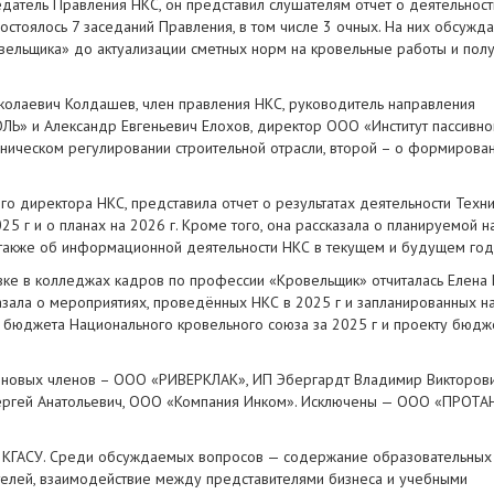
атель Правления НКС, он представил слушателям отчет о деятельност
стоялось 7 заседаний Правления, в том числе 3 очных. На них обсужда
вельщика» до актуализации сметных норм на кровельные работы и пол
олаевич Колдашев, член правления НКС, руководитель направления
Ь» и Александр Евгеньевич Елохов, директор ООО «Институт пассивно
ническом регулировании строительной отрасли, второй – о формирова
го директора НКС, представила отчет о результатах деятельности Техн
 г и о планах на 2026 г. Кроме того, она рассказала о планируемой на
 также об информационной деятельности НКС в текущем и будущем год
вке в колледжах кадров по профессии «Кровельщик» отчиталась Елена
азала о мероприятиях, проведённых НКС в 2025 г и запланированных на
бюджета Национального кровельного союза за 2025 г и проекту бюдж
 новых членов – ООО «РИВЕРКЛАК», ИП Эбергардт Владимир Викторови
гей Анатольевич, ООО «Компания Инком». Исключены — ООО «ПРОТАН
и КГАСУ. Среди обсуждаемых вопросов — содержание образовательных
елей, взаимодействие между представителями бизнеса и учебными