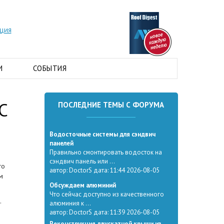
АЦИЯ
И
СОБЫТИЯ
С
ПОСЛЕДНИЕ ТЕМЫ С ФОРУМА
Водосточные системы для сэндвич
о
панелей
Правильно смонтировать водосток на
сэндвич панель или ...
го
автор: DoctorS дата: 11:44 2026-08-05
м
Обсуждаем алюминий
Что сейчас доступно из качественного
.
алюминия к ...
автор: DoctorS дата: 11:39 2026-08-05
Реконструкция двускатной крыши из