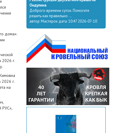
и
Ондулина
лся
Доброго времени суток. Помогите
учения
решить как правильно ...
автор: Мастерок дата: 10:47 2026-07-10
го дома».
нии
ической
 2026 г.
у.
 Кимовна
 2026 г.
ета на
ч,
 РУС»,