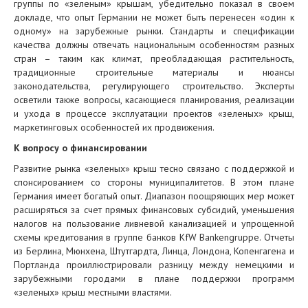
группы по «зеленым» крышам, убедительно показал в своем
докладе, что опыт Германии не может быть перенесен «один к
одному» на зарубежные рынки. Стандарты и спецификации
качества должны отвечать национальным особенностям разных
стран – таким как климат, преобладающая растительность,
традиционные строительные материалы и нюансы
законодательства, регулирующего строительство. Эксперты
осветили также вопросы, касающиеся планирования, реализации
и ухода в процессе эксплуатации проектов «зеленых» крыш,
маркетинговых особенностей их продвижения.
К вопросу о финансировании
Развитие рынка «зеленых» крыш тесно связано с поддержкой и
спонсированием со стороны муниципалитетов. В этом плане
Германия имеет богатый опыт. Диапазон поощряющих мер может
расширяться за счет прямых финансовых субсидий, уменьшения
налогов на пользование ливневой канализацией и упрощенной
схемы кредитования в группе банков KfW Bankengruppe. Отчеты
из Берлина, Мюнхена, Штутгардта, Линца, Лондона, Копенгагена и
Портланда проиллюстрировали разницу между немецкими и
зарубежными городами в плане поддержки программ
«зеленых» крыш местными властями.