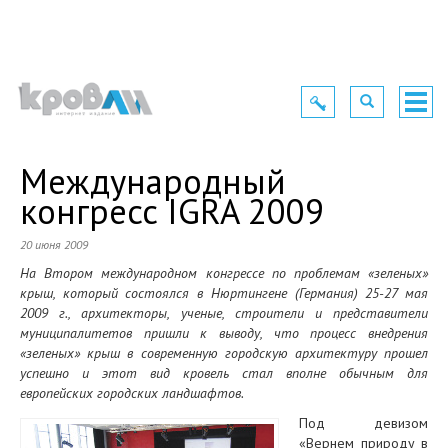
Toggle
Toggle
Togg
navigation
navigation
navig
Международный
конгресс IGRA 2009
20 июня 2009
На Втором международном конгрессе по проблемам «зеленых»
крыш, который состоялся в Нюртингене (Германия) 25-27 мая
2009 г., архитекторы, ученые, строители и представители
муниципалитетов пришли к выводу, что процесс внедрения
«зеленых» крыш в современную городскую архитектуру прошел
успешно и этот вид кровель стал вполне обычным для
европейских городских ландшафтов.
Под девизом
«Вернем природу в