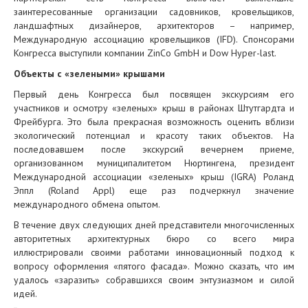
заинтересованные организации садовников, кровельщиков,
ландшафтных дизайнеров, архитекторов – например,
Международную ассоциацию кровельщиков (IFD). Спонсорами
Конгресса выступили компании ZinCo GmbH и Dow Hyper-last.
Объекты с «зелеными» крышами
Первый день Конгресса был посвящен экскурсиям его
участников и осмотру «зеленых» крыш в районах Штутгардта и
Фрейбурга. Это была прекрасная возможность оценить вблизи
экологический потенциал и красоту таких объектов. На
последовавшем после экскурсий вечернем приеме,
организованном муниципалитетом Нюртингена, президент
Международной ассоциации «зеленых» крыш (IGRA) Роланд
Эппл (Roland Appl) еще раз подчеркнул значение
международного обмена опытом.
В течение двух следующих дней представители многочисленных
авторитетных архитектурных бюро со всего мира
иллюстрировали своими работами инновационный подход к
вопросу оформления «пятого фасада». Можно сказать, что им
удалось «заразить» собравшихся своим энтузиазмом и силой
идей.