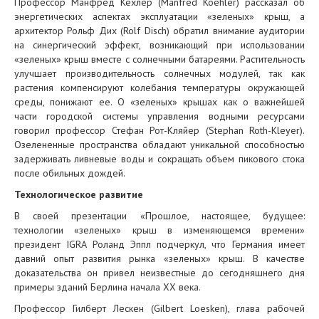
Профессор Манфред Кехлер (Manfred Koehler) рассказал об
энергетических аспектах эксплуатации «зеленых» крыш, а
архитектор Рольф Дих (Rolf Disch) обратил внимание аудитории
на синергический эффект, возникающий при использовании
«зеленых» крыш вместе с солнечными батареями. Растительность
улучшает производительность солнечных модулей, так как
растения компенсируют колебания температуры окружающей
среды, понижают ее. О «зеленых» крышах как о важнейшей
части городской системы управления водными ресурсами
говорил профессор Стефан Рот-Кляйер (Stephan Roth-Kleyer).
Озелененные пространства обладают уникальной способностью
задерживать ливневые воды и сокращать объем пикового стока
после обильных дождей.
Технологическое развитие
В своей презентации «Прошлое, настоящее, будущее:
технологии «зеленых» крыш в изменяющемся времени»
президент IGRA Роланд Эппл подчеркул, что Германия имеет
давний опыт развития рынка «зеленых» крыш. В качестве
доказательства он привел неизвестные до сегодняшнего дня
примеры зданий Берлина начала XX века.
Профессор Гилберт Лескен (Gilbert Loesken), глава рабочей