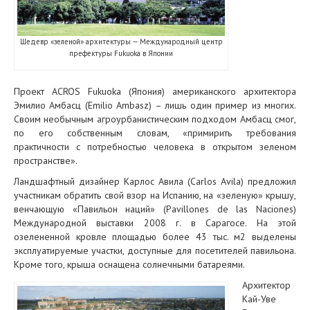
Шедевр «зеленой» архитектуры — Международный центр
префектуры Fukuoka в Японии
Проект ACROS Fukuoka (Япония) американского архитектора
Эмилио Амбасц (Emilio Ambasz) – лишь один пример из многих.
Своим необычным агроурбанистическим подходом Амбасц смог,
по его собственным словам, «примирить требования
практичности с потребностью человека в открытом зеленом
пространстве».
Ландшафтный дизайнер Карлос Авила (Carlos Avila) предложил
участникам обратить свой взор на Испанию, на «зеленую» крышу,
венчающую «Павильон наций» (Pavillones de las Naciones)
Международной выставки 2008 г. в Сарагосе. На этой
озелененной кровле площадью более 43 тыс. м2 выделены
эксплуатируемые участки, доступные для посетителей павильона.
Кроме того, крыша оснащена солнечными батареями.
Архитектор
Кай-Уве