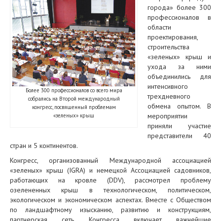
города» более 300
профессионалов в
области
проектирования,
строительства
«зеленых» крыш и
ухода за ними
объединились для
интенсивного
Более 300 профессионалов со всего мира
трехдневного
собрались на Второй международный
обмена опытом. В
конгресс, посвященный проблемам
мероприятии
«зеленых» крыш
приняли участие
представители 40
стран и 5 континентов.
Конгресс, организованный Международной ассоциацией
«зеленых» крыш (IGRA) и немецкой Ассоциацией садовников,
работающих на кровле (DDV), рассмотрел проблему
озелененных крыш в технологическом, политическом,
экологическом и экономическом аспектах. Вместе с Обществом
по ландшафтному изысканию, развитию и конструкциям,
партнерская сеть Конгресса включает важнейшие