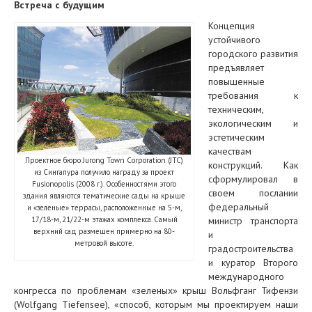
Встреча с будущим
Концепция
устойчивого
городского развития
предъявляет
повышенные
требования к
техническим,
экологическим и
эстетическим
качествам
Проектное бюро Jurong Town Corporation (JTC)
конструкций. Как
из Сингапура получило награду за проект
сформулировал в
Fusionopolis (2008 г.). Особенностями этого
своем послании
здания являются тематические сады на крыше
федеральный
и «зеленые» террасы, расположенные на 5-м,
17/18-м, 21/22-м этажах комплекса. Самый
министр транспорта
верхний сад размещен примерно на 80-
и
метровой высоте.
градостроительства
и куратор Второго
международного
конгресса по проблемам «зеленых» крыш Вольфганг Тифензи
(Wolfgang Tiefensee), «способ, которым мы проектируем наши