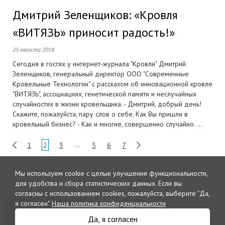
Дмитрий Зеленщиков: «Кровля
«ВИТЯЗЬ» приносит радость!»
25 августа 2018
Сегодня в гостях у интернет-журнала "Кровли" Дмитрий
Зеленщиков, генеральный директор ООО "Современные
Кровельные Технологии" с рассказом об инновационной кровле
"ВИТЯЗЬ", ассоциациях, генетической памяти и неслучайных
случайностях в жизни кровельщика. - Дмитрий, добрый день!
Скажите, пожалуйста, пару слов о себе. Как Вы пришли в
кровельный бизнес? - Как и многие, совершенно случайно. ...
1
2
3
…
5
6
7
Мы используем cookie с целью улучшения функциональности,
для удобства и сбора статистических данных.
Если вы
согласны с использованием cookies, пожалуйста, выберите "Да,
я согласен".
Наша политика конфиденциальности
© 2026 Интернет издание и
Рекламный отдел
дайджест «Кровли»
reclama@krovlirussia.ru
Да, я согласен