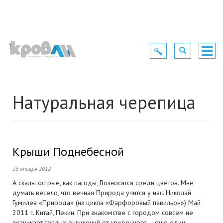
Toggle
Toggle
Togg
navigation
navigation
navig
Натуральная черепица
Крыши Поднебесной
25 января 2012
А скалы острые, как пагоды, Возносятся среди цветов. Мне
думать весело, что вечная Природа учится у нас. Николай
Гумилев «Природа» (из цикла «Фарфоровый павильон») Май
2011 г. Китай, Пекин. При знакомстве с городом совсем не
возникает теплых ощущений от увиденного – еще один