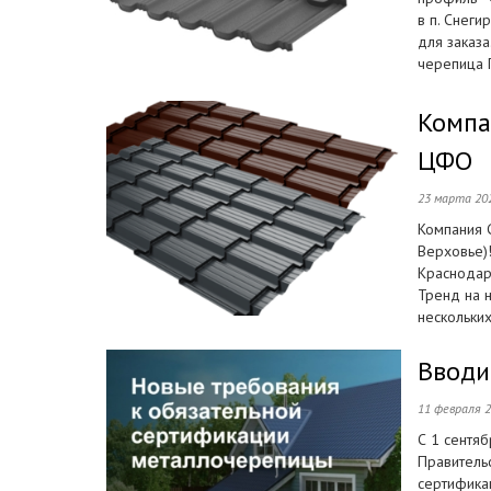
в п. Снеги
для заказ
черепица Г
Компа
ЦФО
23 марта 20
Компания G
Верховье)
Краснодар
Тренд на 
нескольких
Вводи
11 февраля 
С 1 сентя
Правитель
сертифика