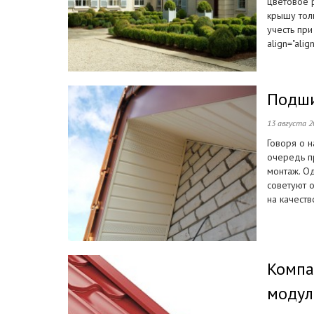
цветовое 
крышу толь
учесть при
align="alignr
Подши
13 августа 2
Говоря о 
очередь п
монтаж. О
советуют 
на качеств
Компа
модул