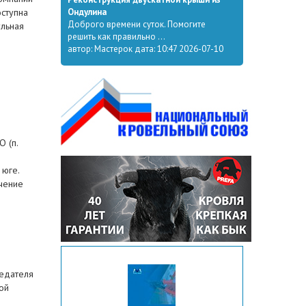
оступна
Ондулина
Доброго времени суток. Помогите
ульная
решить как правильно ...
автор: Мастерок дата: 10:47 2026-07-10
в
 (п.
 юге.
чение
едателя
ой