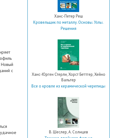
Ханс-Петер Реш
Кровельщик по металлу. Основы. Узлы.
Решения
иряет
рофиль
. Новый
даний с
Ханс-Юрген Стерли, Хорст Беттгер, Хейно
я
Вальтер
Все о кровле из керамической черепицы
ться
В. Шеслер, А. Солнцев
еудачное