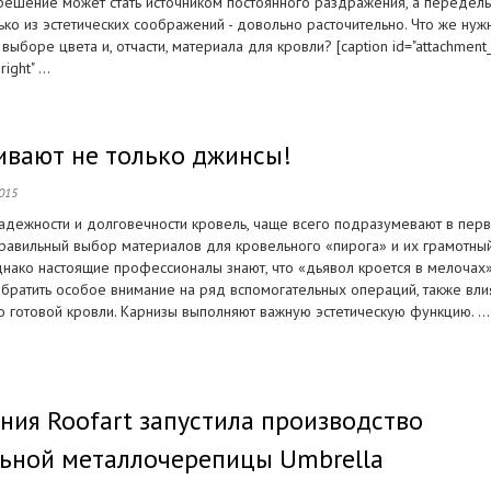
решение может стать источником постоянного раздражения, а передел
ко из эстетических соображений - довольно расточительно. Что же нуж
 выборе цвета и, отчасти, материала для кровли? [caption id="attachmen
ight" ...
вают не только джинсы!
015
надежности и долговечности кровель, чаще всего подразумевают в пер
равильный выбор материалов для кровельного «пирога» и их грамотны
днако настоящие профессионалы знают, что «дьявол кроется в мелочах»
обратить особое внимание на ряд вспомогательных операций, также вл
о готовой кровли. Карнизы выполняют важную эстетическую функцию. ...
ния Roofart запустила производство
ьной металлочерепицы Umbrella