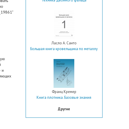
Техника двойного фальца
ывать
но
t_19861"
Ласло А. Санто
Большая книга кровельщика по металлу
вую
й
 и
ияющих
Франц Кремер
Книга плотника. Базовые знания
Другие