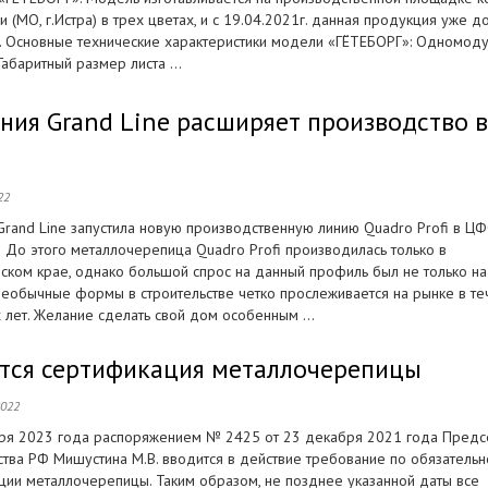
ри (МО, г.Истра) в трех цветах, и с 19.04.2021г. данная продукция уже д
а. Основные технические характеристики модели «ГЁТЕБОРГ»: Одномод
абаритный размер листа ...
ния Grand Line расширяет производство 
22
rand Line запустила новую производственную линию Quadro Profi в ЦФО
! До этого металлочерепица Quadro Profi производилась только в
ском крае, однако большой спрос на данный профиль был не только на
необычные формы в строительстве четко прослеживается на рынке в те
 лет. Желание сделать свой дом особенным ...
тся сертификация металлочерепицы
2022
бря 2023 года распоряжением № 2425 от 23 декабря 2021 года Предс
ства РФ Мишустина М.В. вводится в действие требование по обязательн
ции металлочерепицы. Таким образом, не позднее указанной даты все