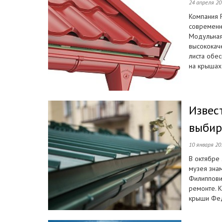
24 апреля 2
Компания R
современн
Модульная
высококач
листа обе
на крышах 
Извес
выбир
10 января 20
В октябре 
музея зна
Филиппови
ремонте. 
крыши Фед