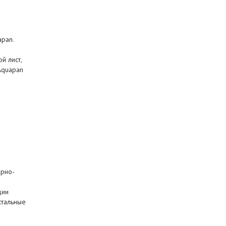
apan.
й лист,
Aquapan
арно-
ции
стальные