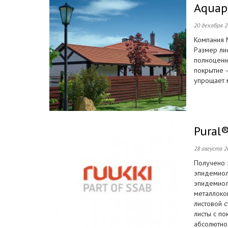
Aquap
20 декабря 
Компания M
Размер лис
полноценн
покрытие –
упрощает м
Pural
28 августа 2
Получено 
эпидемиол
эпидемиол
металлоко
листовой с
листы с п
абсолютно 