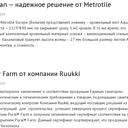
an — надежное решение от Metrotile
2014
etrotile Europe (Бельгия) представляет новинку – кровельный лист Aqu
та – 1123*890 мм, он закрывает сразу 1 м2 кровли. В то же время, это
ый композитный кровельный материал: основа – алюмоцинковый стально
 базальтовый гранулят, высота волны – 27 мм. Большой размер листов 
онтаж, а стоимость ...
® Farm от компании Ruukki
014
экспертное заключение о соответствии продукции Единым санитарно-
огическим и гигиеническим требованиям к товарам, подлежащим санит
огическому контролю Компания Ruukki, ведущий поставщик решений из
нструкций для строительства, успешно завершила процесс сертифика
тали Pural® Farm и получила гигиенический сертификат соответствия на 
окрытием Pural® Farm. Данный сертификат подтверждает, что продукция
безопасна ...