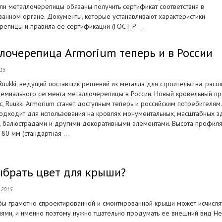
ели металлочерепицы обязаны получить сертификат соответствия в
ванном органе. Документы, которые устанавливают характеристики
репицы и правила ее сертификации (ГОСТ Р ...
лочерепица Armorium теперь и в России
015
uukki, ведущий поставщик решений из металла для строительства, расш
ремиального сегмента металлочерепицы в России. Новый кровельный п
с, Ruukki Armorium станет доступным теперь и российским потребителям
одходит для использования на кровлях монументальных, масштабных з
, балюстрадами и другими декоративными элементами. Высота профил
 80 мм (стандартная ...
ыбрать цвет для крыши?
 2015
бы грамотно спроектированной и смонтированной крыши может исчисля
иями, и именно поэтому нужно тщательно продумать ее внешний вид Н