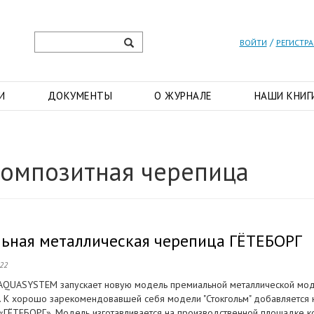
/
ВОЙТИ
РЕГИСТР
И
ДОКУМЕНТЫ
О ЖУРНАЛЕ
НАШИ КНИГ
композитная черепица
ьная металлическая черепица ГЁТЕБОРГ
022
AQUASYSTEM запускает новую модель премиальной металлической мо
. К хорошо зарекомендовавшей себя модели "Стокгольм" добавляется
 «ГЁТЕБОРГ». Модель изготавливается на производственной площадке 