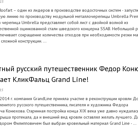
015
oofart – один из лидеров в производстве водосточных систем - запуст
ую линию по производству модульной металлочерепицы Umbrellа Prem
 черепица Umbrella представляет собой лист с двойной волной из
ественной оцинкованной стали шведского концерна SSAB. Небольшой 
спечивает сокращение количества отходов при необходимости резки м
сложной конструкции. ...
тный русский путешественник Федор Кон
ает КликФальц Grand Line!
15
2014 г. компания GrandLine приняла участие в реконструкции кровли Д
менитого русского путешественника, писателя и художника Федора
ча Конюхова. Старинная постройка конца XIX века уже давно нуждалас
Крыша протекала, да и внешний вид кровли оставлял желать лучшего. Д
ором Филипповичем был выбран кровельный материал Grand Line - ...