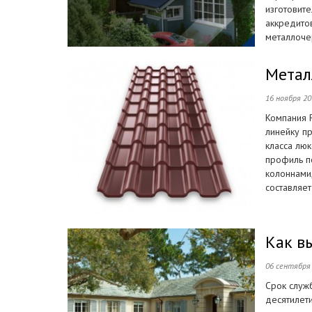
изготовит
аккредито
металлоче
Метал
16 ноября 2
Компания R
линейку п
класса люк
профиль п
колоннами
составляет
Как в
06 сентября
Срок служ
десятилет