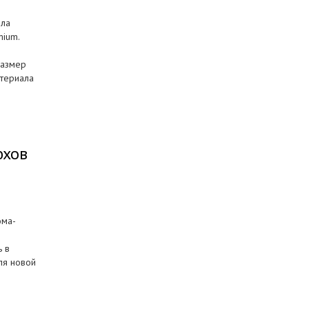
ила
ium.
размер
атериала
юхов
ома-
ь в
ля новой