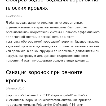
плоских кровлях
15 июня 2010
Любая кровля, даже изготовленная из современных
функциональных материалов, немыслима без грамотно
организованной водосточной системы. Повысить эффективность
водосточной системы в зимний период может
установка обогреваемой кровельной воронки. Главное правило
надежной кровли: вода никогда не должна застаиваться на ней
или проникать в ее конструкцию во избежание дополнительной
нагрузки на крышу и деформации гидроизоляционного
покрытия. И если атмосферные осадки в виде дождя, ...
Санация воронок при ремонте
кровель
07 января 2010
[caption id="attachment_20811" align="alignleft" width="225"]
«Ремонтная» воронка из кислотостойкойстали (на примере
продукции компанииPeltitarvike Oy)[/caption] Многим