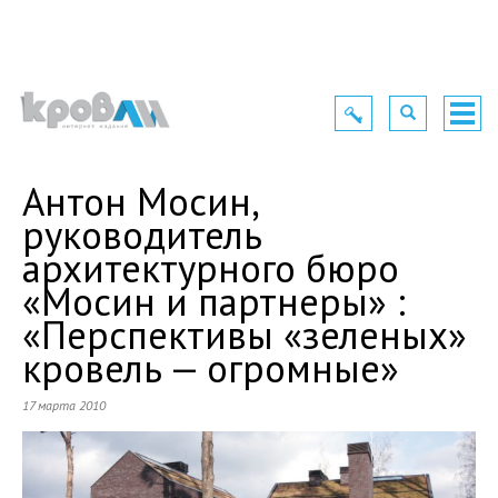
Toggle
Toggle
Togg
navigation
navigation
navig
Антон Мосин,
руководитель
архитектурного бюро
«Мосин и партнеры» :
«Перспективы «зеленых»
кровель — огромные»
17 марта 2010