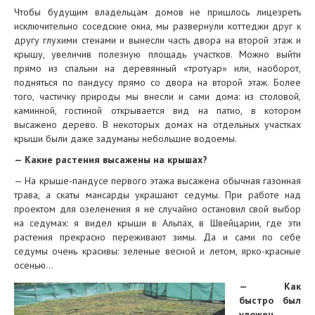
Чтобы будущим владельцам домов не пришлось лицезреть
исключительно соседские окна, мы развернули коттеджи друг к
другу глухими стенами и вынесли часть двора на второй этаж и
крышу, увеличив полезную площадь участков. Можно выйти
прямо из спальни на деревянный «тротуар» или, наоборот,
подняться по пандусу прямо со двора на второй этаж. Более
того, частичку природы мы внесли и cами дома: из столовой,
каминной, гостиной открывается вид на патио, в котором
высажено дерево. В некоторых домах на отдельных участках
крыши были даже задуманы небольшие водоемы.
— Какие растения высажены на крышах?
— На крыше-пандусе первого этажа высажена обычная газонная
трава, а скаты мансарды украшают седумы. При работе над
проектом для озеленения я не случайно остановил свой выбор
на седумах: я видел крыши в Альпах, в Швейцарии, где эти
растения прекрасно переживают зимы. Да и сами по себе
седумы очень красивы: зеленые весной и летом, ярко-красные
осенью…
— Как
быстро был
уложен