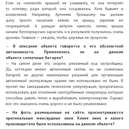
Если за «зеленой» крышей не ухаживать, то она потеряет
ту эстетику, ради которой она создавалась. Хотя бывают и
исключения. Например, Артемию Троицкому мы делали
дачу: просто насыпали землю на крышу, укрепив ее
георешеткой. А дальше ветром нанесло семян, крыша
начала беспорядочно зарастать и в результате получилось очень
красиво. Главное — следить, чтобы деревья не проросли.
—
В описании объекта говорится о его абсолютной
автономности. Применялись ли на данном
объекте солнечные батареи?
— На самом деле это, скорее, рекламный ход застройщика.
Да, коттеджи имеют автономный септик, но ни солнечных
батарей, ни других инженерных решений для организации
автономной эксплуатации здания там использовано не было. В
проект мы закладывали технологии рекуперации, предлагалось
использовать для отопления газотурбинные генераторы, которые
способны давать тепло и вырабатывать электроэнергию. Однако
все это оказалось очень дорого и не было реализовано.
— На фото, размещенных на сайте, просматриваются
оригинальные мансардные окна. Какие окна и какого
производителя были использованы на данном объекте?