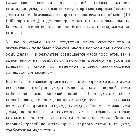
сожалению, типичная для нашей страны история:
подрядчик, укладывающий «зеленую» кровлю,запросил большие
деньги за ее обслуживание в процессе эксплуатации объекта (10
000 евро в год), а девелопер не захотел эти деньги платить.
Конечно, возможно, эта цифра была взята подрядчиком «с
потолка».
У нас в стране, из-за отсутствия опыта строительства и
эксплуатации подобных объектов, многие вопросы решаются «по
ходу дела», и, в результате, совершается масса просчетов. Так и
здесь: никто не позаботился заключить договор на уход за
крышами с какой-либо надежной фирмой, занимающейся
ландшафтным дизайном.
Растения – это живые организмы, и даже неприхотливые седумы
все равно требуют ухода. Конечно, после первой зимы
небольшая часть растений погибла. В результате, после
первой зимы, те дома, которые люди купили, за крышами
которых был организован уход, выглядели более эстетично, чем
дома, непроданные и неухоженные, на крышах которых
появились «проплешины» и начали прорастать сорняки. Даже за
газонной травой на скатах крыши первого этажа и то уход
требуется: ее надо стричь.