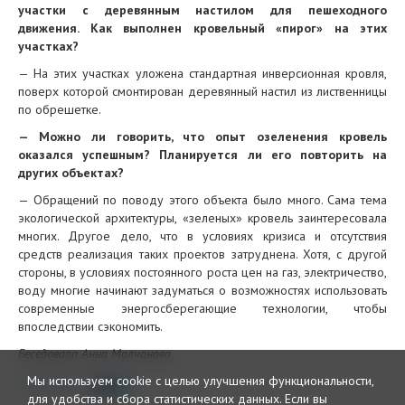
участки с деревянным настилом для пешеходного
движения. Как выполнен кровельный «пирог» на этих
участках?
— На этих участках уложена стандартная инверсионная кровля,
поверх которой смонтирован деревянный настил из лиственницы
по обрешетке.
— Можно ли говорить, что опыт озеленения кровель
оказался успешным? Планируется ли его повторить на
других объектах?
— Обращений по поводу этого объекта было много. Сама тема
экологической архитектуры, «зеленых» кровель заинтересовала
многих. Другое дело, что в условиях кризиса и отсутствия
средств реализация таких проектов затруднена. Хотя, с другой
стороны, в условиях постоянного роста цен на газ, электричество,
воду многие начинают задуматься о возможностях использовать
современные энергосберегающие технологии, чтобы
впоследствии сэкономить.
Беседовала Анна Молчанова
Мы используем cookie с целью улучшения функциональности,
Поделиться
для удобства и сбора статистических данных.
Если вы